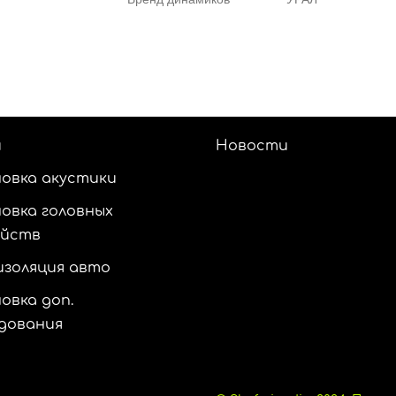
и
Новости
овка акустики
овка головных
ойств
золяция авто
овка доп.
дования