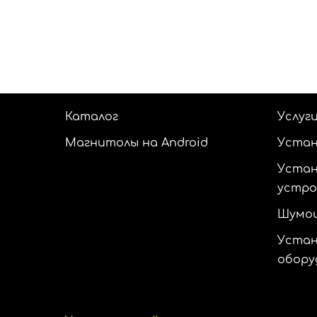
Каталог
Услуг
Магнитолы на Android
Устан
Устан
устр
Шумои
Устан
обору