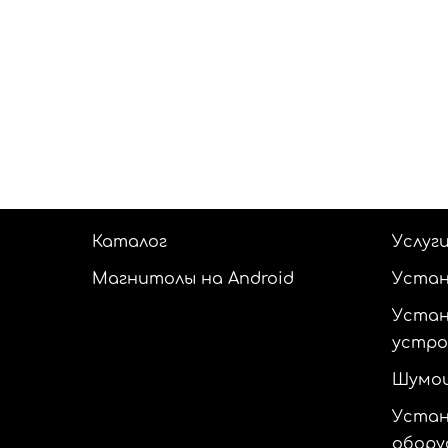
Каталог
Услуг
Магнитолы на Android
Устан
Устан
устр
Шумои
Устан
обору