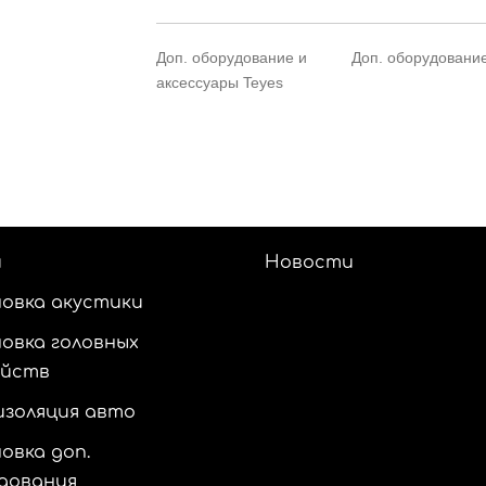
Доп. оборудование и
Доп. оборудование
аксессуары Teyes
и
Новости
овка акустики
овка головных
ойств
золяция авто
овка доп.
дования