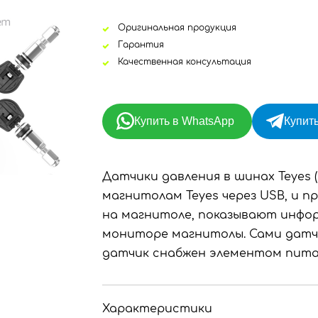
Оригинальная продукция
Гарантия
Качественная консультация
Купить в WhatsApp
Купить
Датчики давления в шинах Teyes 
магнитолам Teyes через USB, и 
на магнитоле, показывают инфор
мониторе магнитолы. Сами датч
датчик снабжен элементом пита
Характеристики