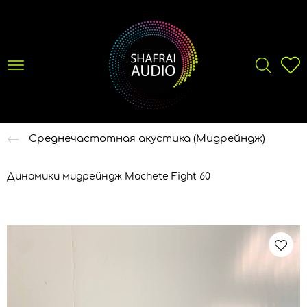
Среднечастотная акустика (Мидрейндж)
Динамики мидрейндж Machete Fight 60