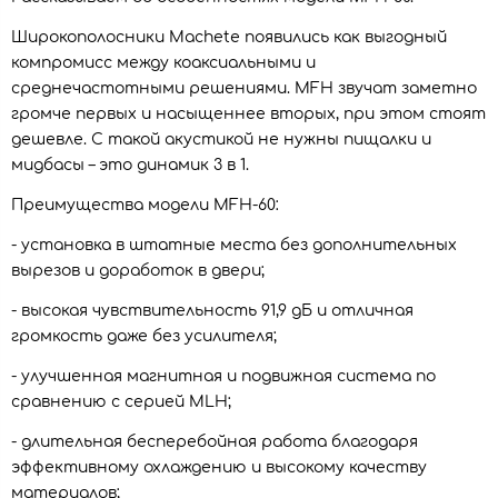
Широкополосники Machete появились как выгодный
компромисс между коаксиальными и
среднечастотными решениями. MFH звучат заметно
громче первых и насыщеннее вторых, при этом стоят
дешевле. С такой акустикой не нужны пищалки и
мидбасы – это динамик 3 в 1.
Преимущества модели MFH-60:
- установка в штатные места без дополнительных
вырезов и доработок в двери;
- высокая чувствительность 91,9 дБ и отличная
громкость даже без усилителя;
- улучшенная магнитная и подвижная система по
сравнению с серией MLH;
- длительная бесперебойная работа благодаря
эффективному охлаждению и высокому качеству
материалов;