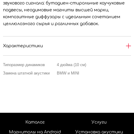
звукового сигнала: бутадиен-стирольные каучуковые
подвесы, неодимовые магниты высшей марки,
композитные диффузоры с идеальным сочетанием
целлюлозного сырья и различных добавок.
Характеристики
Типоразмер динамиков
4 дюйма (10 см)
Замена штатной акустики
BMW и MINI
Каталог
Услуги
Магнитолы на Android
Установка акустики