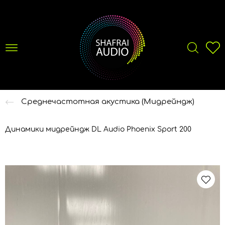
Среднечастотная акустика (Мидрейндж)
Динамики мидрейндж DL Audio Phoenix Sport 200