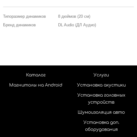
Типоразмер динамиков
8 дюймов (20 см)
Бренд динамиков
DL Audio (ДЛ Аудио)
Каталог
Услуги
Магнитолы на Android
Установка акустики
Установка головных
устройств
Шумоизоляция авто
Установка доп.
оборудования