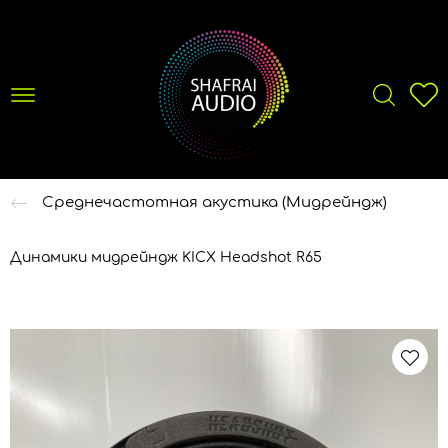
Среднечастотная акустика (Мидрейндж)
Динамики мидрейндж KICX Headshot R65