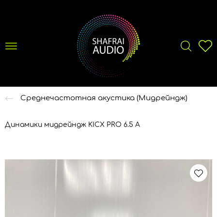
Среднечастотная акустика (Мидрейндж)
Динамики мидрейндж KICX PRO 6.5 A