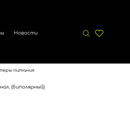
ты
Новости
теры питания
ал. (биполярный)