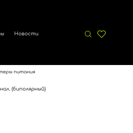
ты
Новости
теры питания
ал. (биполярный)