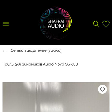
Сетки защитные (грили)
Гриль для динамиков Auido Nova SG165B