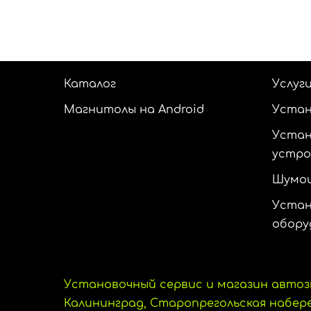
Каталог
Услуг
Магнитолы на Android
Устан
Устан
устр
Шумои
Устан
обору
Установочный сервис и магазин автоз
Калининград, Старопрегольская набереж