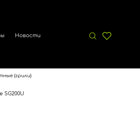
ты
Новости
ные (грили)
te SG200U