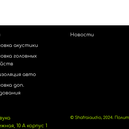
и
Новости
овка акустики
овка головных
ойств
золяция авто
овка доп.
дования
вука
© Shafraiaudio, 2024.
Полит
ная, 10 А корпус 1