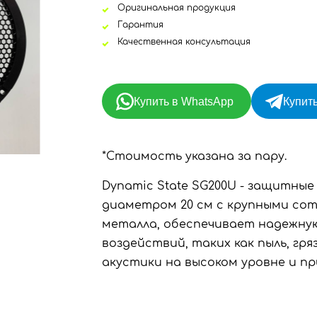
Оригинальная продукция
Гарантия
Качественная консультация
Купить в WhatsApp
Купить
*Стоимость указана за пару.
Dynamic State SG200U - защитны
диаметром 20 см с крупными сот
металла, обеспечивает надежну
воздействий, таких как пыль, гря
акустики на высоком уровне и п