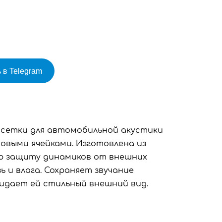
 в Telegram
е сетки для автомобильной акустики
овыми ячейками. Изготовлена из
ю защиту динамиков от внешних
зь и влага. Сохраняет звучание
ридает ей стильный внешний вид.