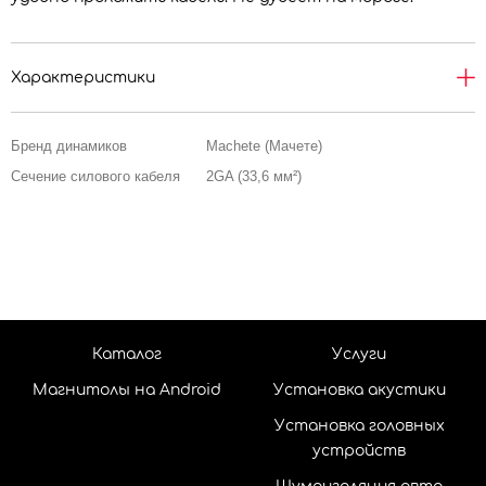
Характеристики
Бренд динамиков
Machete (Мачете)
Сечение силового кабеля
2GA (33,6 мм²)
Каталог
Услуги
Магнитолы на Android
Установка акустики
Установка головных
устройств