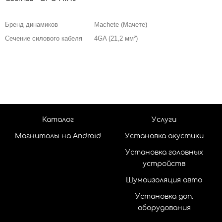
Бренд динамиков
Machete (Мачете)
Сечение силового кабеля
4GA (21,2 мм²)
Каталог
Услуги
Магнитолы на Android
Установка акустики
Установка головных
устройств
Шумоизоляция авто
Установка доп.
оборудования