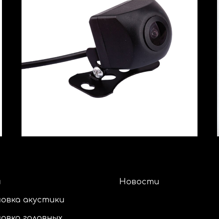
и
Новости
овка акустики
овка головных