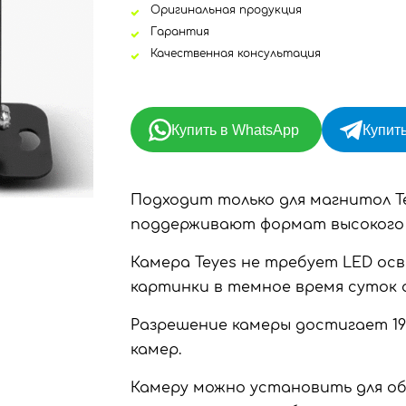
Оригинальная продукция
Гарантия
Качественная консультация
Купить в WhatsApp
Купить
Подходит только для магнитол T
поддерживают формат высокого 
Камера Teyes не требует LED ос
картинки в темное время суток 
Разрешение камеры достигает 192
камер.
Камеру можно установить для обз