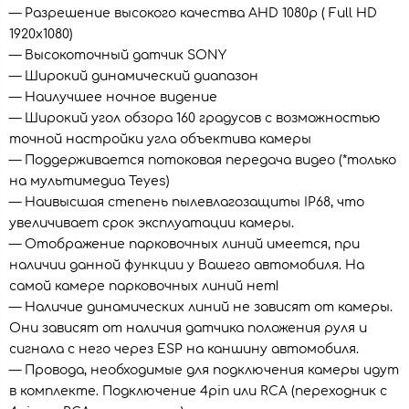
— Разрешение высокого качества AHD 1080p ( Full HD
1920х1080)
— Высокоточный датчик SONY
— Широкий динамический диапазон
— Наилучшее ночное видение
— Широкий угол обзора 160 градусов с возможностью
точной настройки угла объектива камеры
— Поддерживается потоковая передача видео (*только
на мультимедиа Teyes)
— Наивысшая степень пылевлагозащиты IP68, что
увеличивает срок эксплуатации камеры.
— Отображение парковочных линий имеется, при
наличии данной функции у Вашего автомобиля. На
самой камере парковочных линий нет!
— Наличие динамических линий не зависят от камеры.
Они зависят от наличия датчика положения руля и
сигнала с него через ESP на каншину автомобиля.
— Провода, необходимые для подключения камеры идут
в комплекте. Подключение 4pin или RCA (переходник с