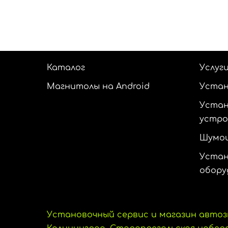
Каталог
Услуг
Магнитолы на Android
Устан
Устан
устр
Шумои
Устан
обору
Установочный сервис и магазин автоз