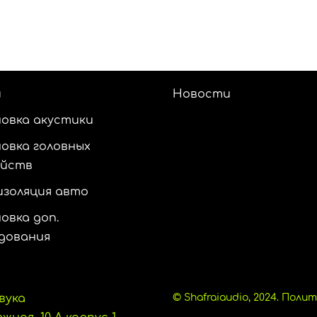
и
Новости
овка акустики
овка головных
ойств
золяция авто
овка доп.
дования
вука
© Shafraiaudio, 2024.
Полит