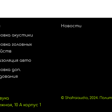
и
Новости
овка акустики
овка головных
ойств
золяция авто
овка доп.
дования
вука
© Shafraiaudio, 2024.
Полит
ная, 10 А корпус 1