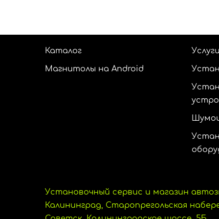
Каталог
Услуг
Магнитолы на Android
Устан
Устан
устр
Шумои
Устан
обору
Установочный сервис и магазин автоз
Калининград, Старопрегольская набереж
Советск, Калининградское шоссе, 5Б