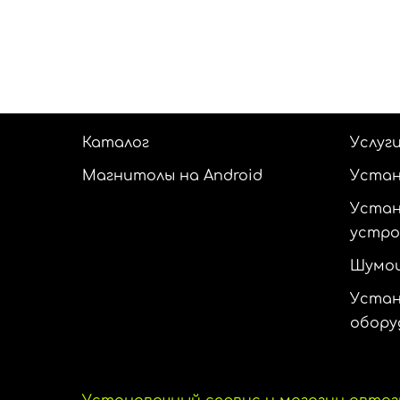
Каталог
Услуг
Магнитолы на Android
Устан
Устан
устр
Шумои
Устан
обору