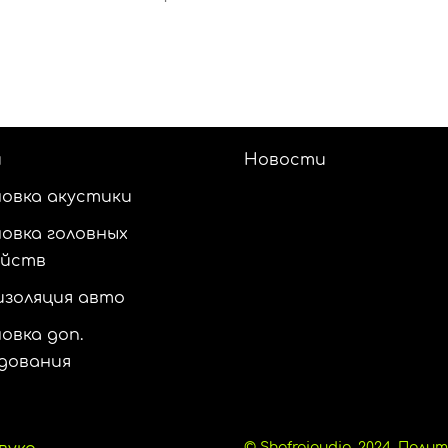
и
Новости
овка акустики
овка головных
ойств
золяция авто
овка доп.
дования
© Shafraiaudio, 2024.
Полит