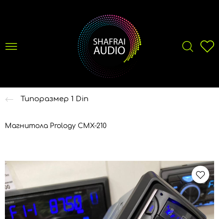
Типоразмер 1 Din
Магнитола Prology CMX-210