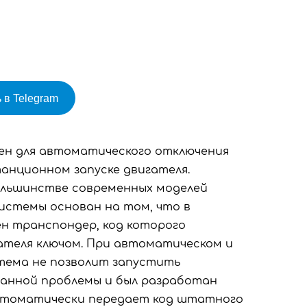
 в Telegram
ачен для автоматического отключения
анционном запуске двигателя.
ольшинстве современных моделей
истемы основан на том, что в
н транспондер, код которого
ателя ключом. При автоматическом и
тема не позволит запустить
данной проблемы и был разработан
 автоматически передает код штатного