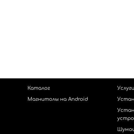
Каталог
Услуг
Магнитолы на Android
Устан
Устан
устр
Шумои