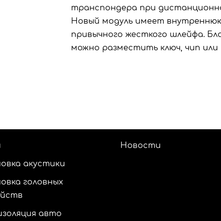
транспондера при дистанционно
Новый модуль имеет внутреннюю
привычного жесткого шлейфа. Бл
можно разместить ключ, чип или 
и
Новости
овка акустики
овка головных
ойств
золяция авто