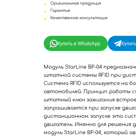
Оригинальная продукция
Гарантия
Качественная консультация
Купить в WhatsApp
Купить
Модуль StarLine BP-04 предназн
штатной системы RFID при дист
Система RFID используется на б
автомобилей. Принцип работы с
штатный ключ зажигания встрое
запрашивается при запуске двиг
дистанционном запуске эта сис
двигатель. Именно для решения 
модуль StarLine BP-04, который