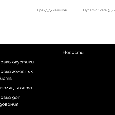
Бренд динамиков
Dynamic State (Ди
и
Новости
овка акустики
овка головных
ойств
золяция авто
овка доп.
дования