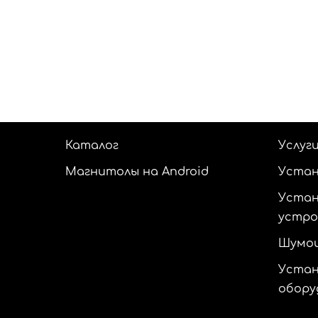
Каталог
Услуг
Магнитолы на Android
Устан
Устан
устр
Шумои
Устан
обору