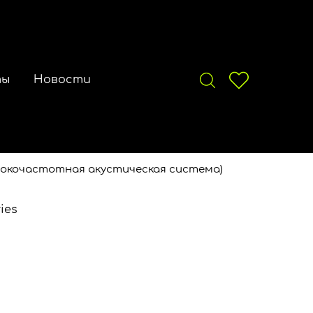
ты
Новости
сокочастотная акустическая система)
ies