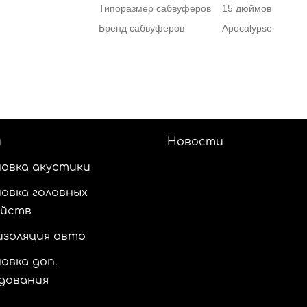
Типоразмер сабвуферов
15 дюймов
Бренд сабвуферов
Apocalypse
и
Новости
овка акустики
овка головных
ойств
золяция авто
овка доп.
дования