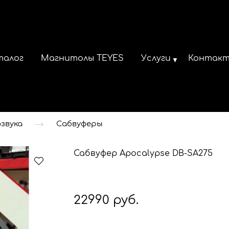
талог
Магнитолы TEYES
Услуги
Контак
звука
Сабвуферы
Сабвуфер Apocalypse DB-SA275
22990 руб.