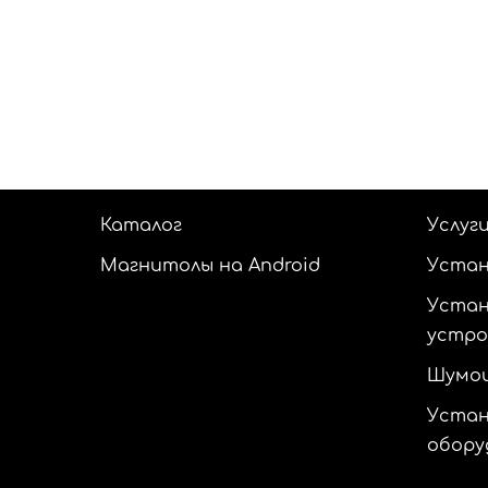
Каталог
Услуг
Магнитолы на Android
Устан
Устан
устр
Шумои
Устан
обору