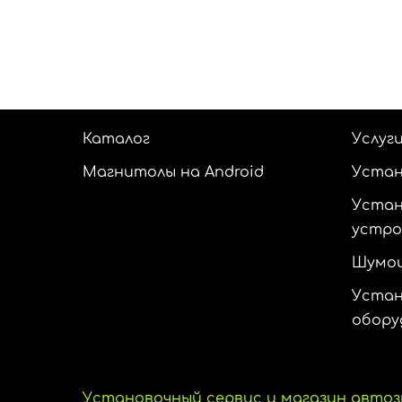
Каталог
Услуг
Магнитолы на Android
Устан
Устан
устр
Шумои
Устан
обору
Установочный сервис и магазин автоз