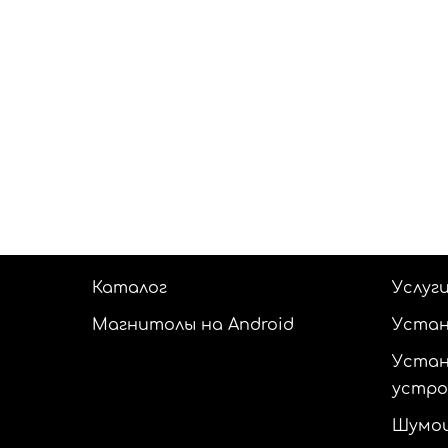
Каталог
Услуг
Магнитолы на Android
Устан
Устан
устр
Шумои