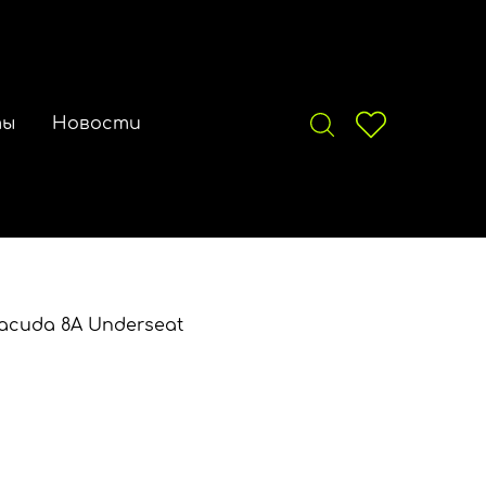
ты
Новости
acuda 8A Underseat