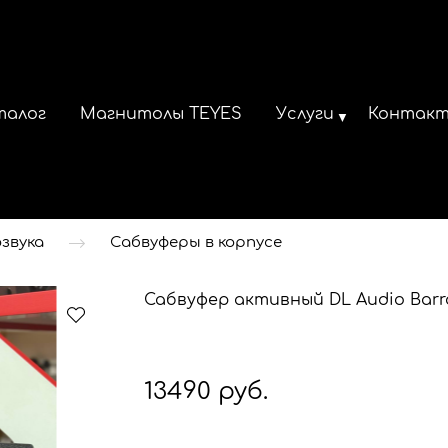
талог
Магнитолы TEYES
Услуги
Контак
звука
Сабвуферы в корпусе
Сабвуфер активный DL Audio Barr
13490 руб.