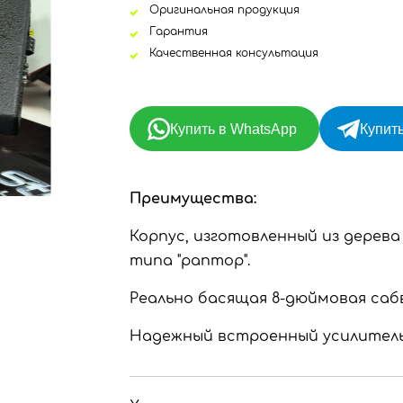
Оригинальная продукция
Гарантия
Качественная консультация
Купить в WhatsApp
Купить
Преимущества:
Корпус, изготовленный из дере
типа "раптор".
Реально басящая 8-дюймовая сабв
Надежный встроенный усилитель