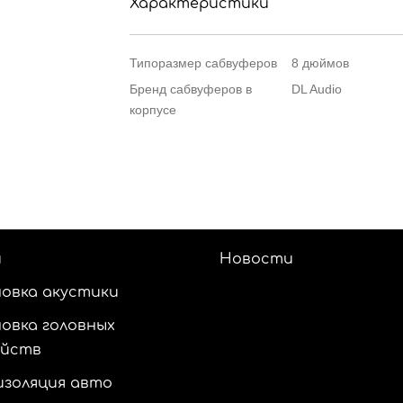
Характеристики
Типоразмер сабвуферов
8 дюймов
Бренд сабвуферов в
DL Audio
корпусе
и
Новости
овка акустики
овка головных
ойств
золяция авто