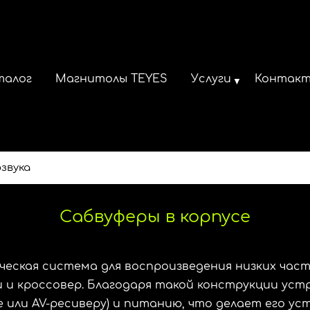
талог
Магнитолы TEYES
Услуги
Контак
звука
Сабвуферы в корпусе
еская система для воспроизведения низких част
и кроссовер. Благодаря такой конструкции ус
е или AV-ресиверу) и питанию, что делает его у