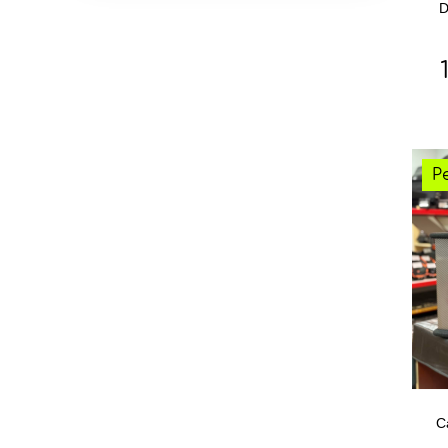
D
Р
С