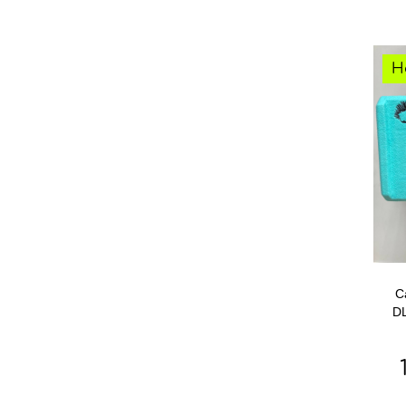
Н
С
DL