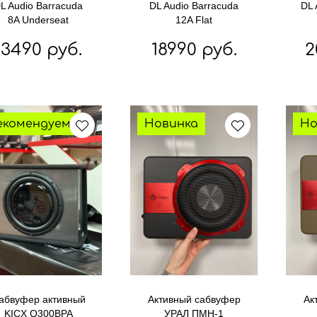
L Audio Barracuda
DL Audio Barracuda
DL 
8A Underseat
12A Flat
13490 руб.
18990 руб.
2
екомендуем
Новинка
Но
абвуфер активный
Активный сабвуфер
Ак
KICX Q300BPA
УРАЛ ПМН-1