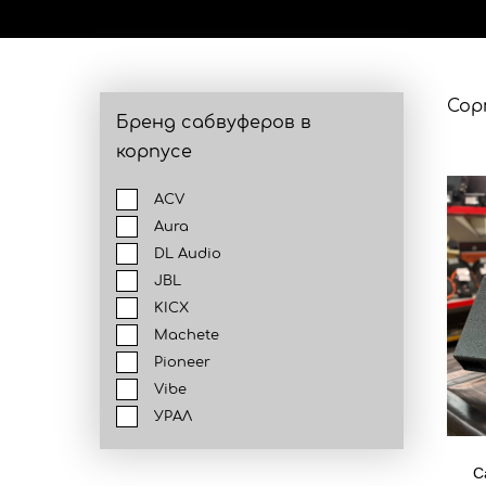
Сор
Бренд сабвуферов в
корпусе
ACV
Aura
DL Audio
JBL
KICX
Machete
Pioneer
Vibe
УРАЛ
С