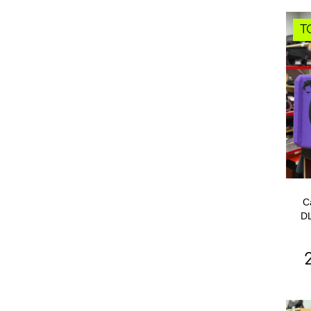
Т
С
DL