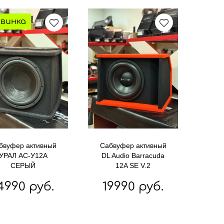
винка
бвуфер активный
Сабвуфер активный
УРАЛ АС-У12А
DL Audio Barracuda
СЕРЫЙ
12A SE V.2
4990 руб.
19990 руб.