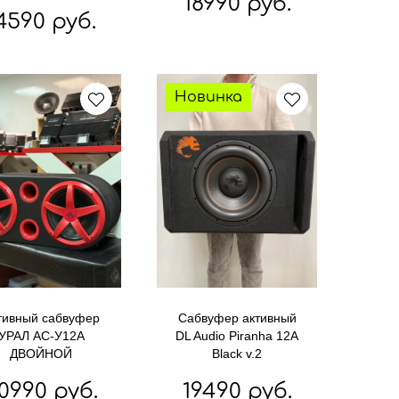
18990 руб.
4590 руб.
Новинка
тивный сабвуфер
Сабвуфер активный
УРАЛ АС-У12А
DL Audio Piranha 12A
ДВОЙНОЙ
Black v.2
0990 руб.
19490 руб.