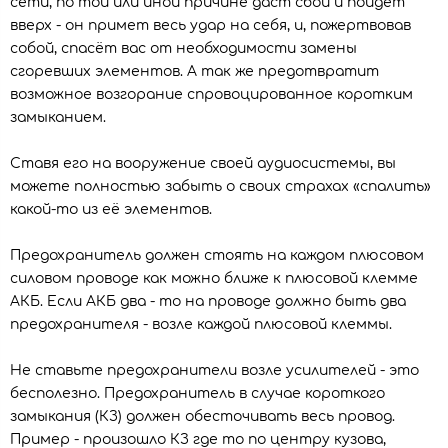
сети, по той или иной причине даст сбой и пойдёт
вверх - он примет весь удар на себя, и, пожертвовав
собой, спасёт вас от необходимости замены
сгоревших элементов. А так же предотвратит
возможное возгорание спровоцированное коротким
замыканием.
Ставя его на вооружение своей аудиосистемы, вы
можете полностью забыть о своих страхах «спалить»
какой-то из её элементов.
Предохранитель должен стоять на каждом плюсовом
силовом проводе как можно ближе к плюсовой клемме
АКБ. Если АКБ два - то на проводе должно быть два
предохранителя - возле каждой плюсовой клеммы.
Не ставьте предохранители возле усилителей - это
бесполезно. Предохранитель в случае короткого
замыкания (КЗ) должен обесточивать весь провод.
Пример - произошло КЗ где то по центру кузова,