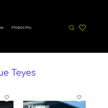
ты
Новости
е Teyes