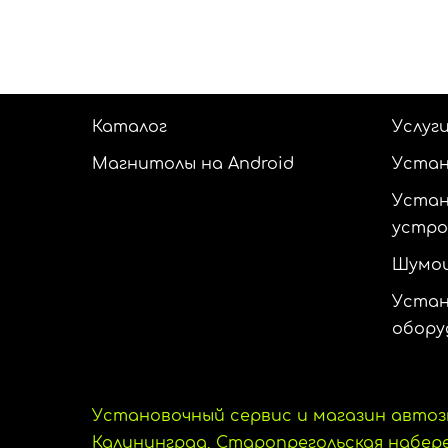
Каталог
Услуг
Магнитолы на Android
Устан
Устан
устр
Шумои
Устан
обору
Установочный сервис и магазин автоз
Калининград, Старопрегольская набереж