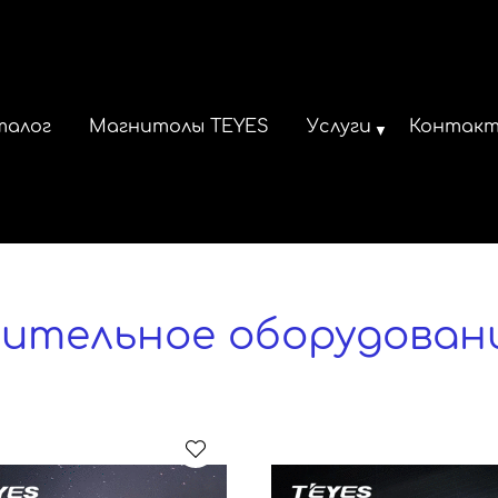
талог
Магнитолы TEYES
Услуги
Контак
ительное оборудовани