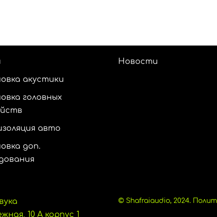
и
Новости
овка акустики
овка головных
ойств
золяция авто
овка доп.
дования
вука
© Shafraiaudio, 2024.
Полит
ная, 10 А корпус 1