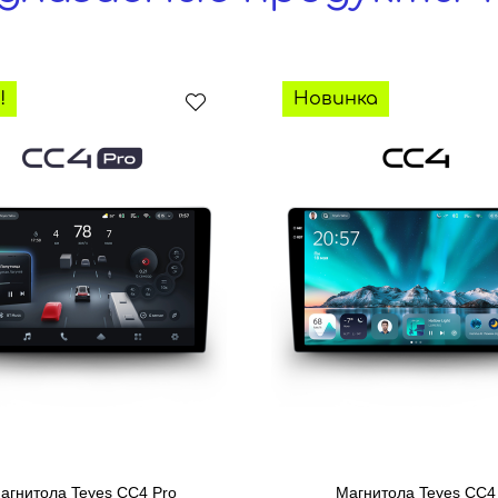
!
Новинка
агнитола Teyes CC4 Pro
Магнитола Teyes CC4