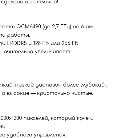
 сделано на отлично!
omm QCM6490 (до 2,7 ГГц) на 6-нм
ти работы.
и LPDDR5 и 128 ГБ или 256 ГБ
 значительно увеличивает
ёткий: низкий диапазон более глубокий ,
а высокие — кристально чистые.
00x1200 пикселей, который ярче и
ми.
е удобного управления.