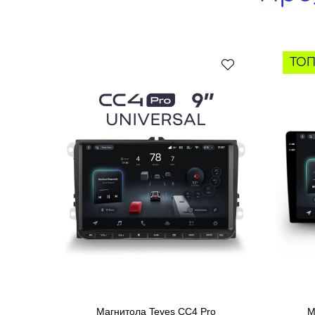
ТОП
Магнитола Teyes CC4 Pro
М