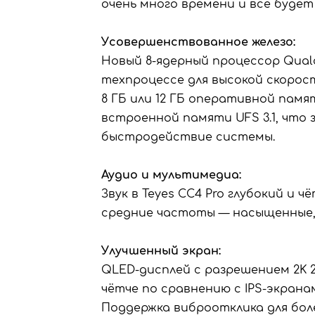
очень много времени и все будет
Усовершенствованное железо:
Новый 8-ядерный процессор Qualc
техпроцессе для высокой скорос
8 ГБ или 12 ГБ оперативной памят
встроенной памяти UFS 3.1, что
быстродействие системы.
Аудио и мультимедиа:
Звук в Teyes CC4 Pro глубокий и ч
средние частоты — насыщенные, 
Улучшенный экран:
QLED-дисплей с разрешением 2K 20
чётче по сравнению с IPS-экрана
Поддержка виброотклика для боле