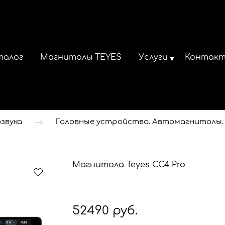
талог
Магнитолы TEYES
Услуги
Контак
звука
Головные устройства. Автомагнитолы.
Магнитола Teyes CC4 Pro
52490 руб.