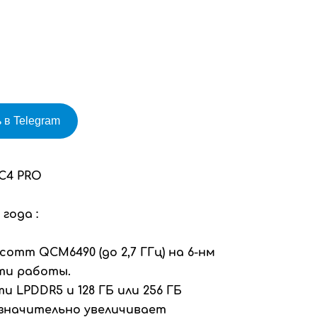
 в Telegram
C4 PRO
года :
omm QCM6490 (до 2,7 ГГц) на 6-нм
ти работы.
и LPDDR5 и 128 ГБ или 256 ГБ
 значительно увеличивает